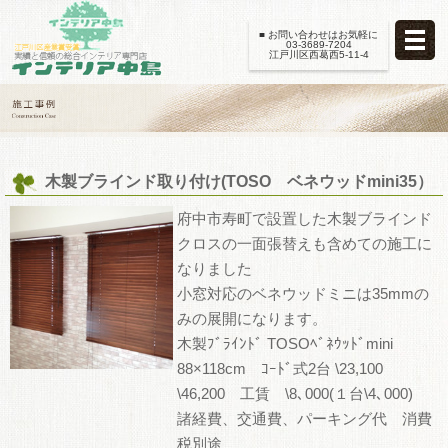
■ お問い合わせはお気軽に
03-3689-7204
江戸川区西葛西5-11-4
木製ブラインド取り付け(TOSO ベネウッドmini35）
府中市寿町で設置した木製ブラインド
クロスの一面張替えも含めての施工に
なりました
小窓対応のベネウッドミニは35mmの
みの展開になります。
木製ﾌﾞﾗｲﾝﾄﾞ TOSOﾍﾞﾈｳｯﾄﾞmini
88×118cm ｺｰﾄﾞ式2台 \23,100
\46,200 工賃 \8､000(１台\4､000)
諸経費、交通費、パーキング代 消費
税別途