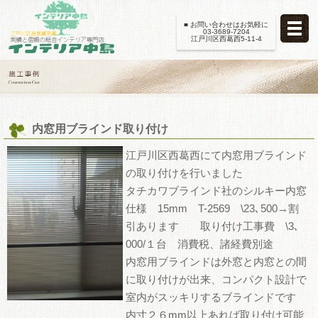
■ お問い合わせはお気軽に
03-3689-7204
江戸川区西葛西5-11-4
内窓用ブラインド取り付け
江戸川区西葛西にて内窓用ブラインド
の取り付けを行いました
タチカワブラインド社のシルキー内窓
仕様 15mm T-2569 \23､500→割
引あります 取り付け工事費 \3､
000/１台 消費税、諸経費別途
内窓用ブラインドは外窓と内窓との間
に取り付けが出来、コンパクト設計で
室内がスッキリするブラインドです
内寸２６mm以上あれば取り付け可能