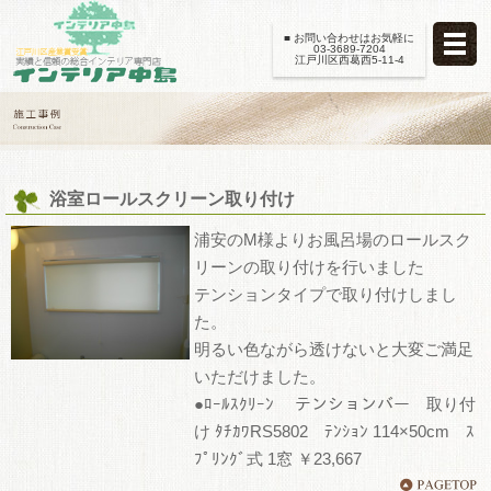
■ お問い合わせはお気軽に
03-3689-7204
江戸川区西葛西5-11-4
浴室ロールスクリーン取り付け
浦安のM様よりお風呂場のロールスク
リーンの取り付けを行いました
テンションタイプで取り付けしまし
た。
明るい色ながら透けないと大変ご満足
いただけました。
●ﾛｰﾙｽｸﾘｰﾝ テンションバー 取り付
け ﾀﾁｶﾜRS5802 ﾃﾝｼｮﾝ 114×50cm ｽ
ﾌﾟﾘﾝｸﾞ式 1窓 ￥23,667