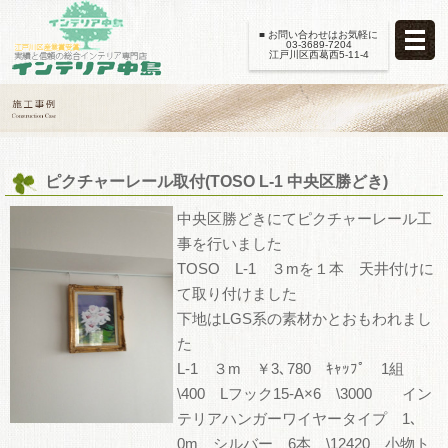
■ お問い合わせはお気軽に
03-3689-7204
江戸川区西葛西5-11-4
ピクチャーレール取付(TOSO L-1 中央区勝どき)
中央区勝どきにてピクチャーレール工
事を行いました
TOSO L-1 ３mを１本 天井付けに
て取り付けました
下地はLGS系の素材かとおもわれまし
た
L-1 ３m ￥3､780 ｷｬｯﾌﾟ 1組
\400 Lフック15-A×6 \3000 イン
テリアハンガーワイヤータイプ 1､
0m シルバー 6本 \12420 小物ト