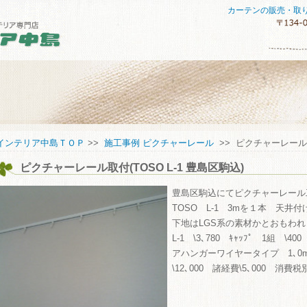
カーテンの販売・取
セスマップ
インテリア中島ＴＯＰ
>>
施工事例 ピクチャーレール
>> ピクチャーレール取付
ピクチャーレール取付(TOSO L-1 豊島区駒込)
してご購入していただくために
い合わせ
豊島区駒込にてピクチャーレール
TOSO L-1 3mを１本 天井
下地はLGS系の素材かとおもわ
L-1 \3､780 ｷｬｯﾌﾟ 1組 \
アハンガーワイヤータイプ 1､0m 
\12､000 諸経費\5､000 消費税