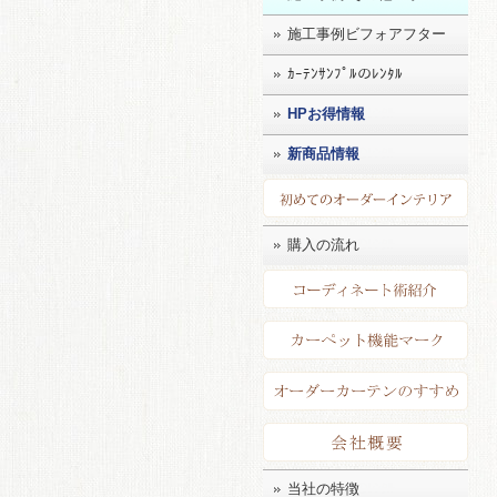
施工事例ビフォアフター
ｶｰﾃﾝｻﾝﾌﾟﾙのﾚﾝﾀﾙ
HPお得情報
新商品情報
初め
購入の流れ
コー
カー
店長
会社
当社の特徴